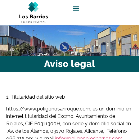
Enlaces de interés
Aviso legal
1. Titularidad del sitio web
https://www.poligonosanroque.com, es un dominio en
internet titularidad del Excmo. Ayuntamiento de
Rojales, CIF P0311300H, con sede y domicilio social en
Av. de los Álamos, 03170 Rojales, Alicante, Teléfono
966 715 001 y e-mail
info@poligonolosbarrios.com